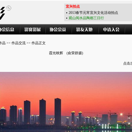
宜兴拍点
2013春节元宵宜兴文化活动拍点
观山阅水品陶都三日行
作品
>>
作品交流
>> 作品正文
霞光映辉 (俞荣群摄)
点击次数